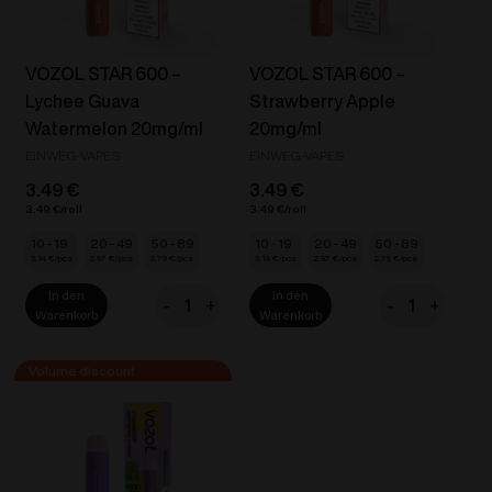
Menge
VOZOL STAR 600 –
VOZOL STAR 600 –
Lychee Guava
Strawberry Apple
Watermelon 20mg/ml
20mg/ml
EINWEG-VAPES
EINWEG-VAPES
3.49
€
3.49
€
3.49
€
3.49
€
10 - 19
20 - 49
50 - 89
10 - 19
20 - 49
50 - 89
3.14
€
2.97
€
2.79
€
3.14
€
2.97
€
2.79
€
In den
In den
-
+
-
+
VOZOL
VOZOL
Warenkorb
Warenkorb
STAR
STAR
600
600
-
-
Lychee
Strawberry
Guava
Apple
Watermelon
20mg/ml