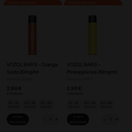
S
S
-
-
Lush
Lychee
Ice
Ice
20mg/ml
20mg/ml
Menge
Menge
VOZOL BAR S – Orange
VOZOL BAR S –
Soda 20mg/ml
Pineapple Ice 20mg/ml
EINWEG-VAPES
EINWEG-VAPES
2.99
€
2.99
€
2.99
€
2.99
€
10 - 19
20 - 49
50 - 89
10 - 19
20 - 49
50 - 89
2.69
€
2.54
€
2.39
€
2.69
€
2.54
€
2.39
€
In den
In den
-
+
-
+
VOZOL
VOZOL
Warenkorb
Warenkorb
BAR
BAR