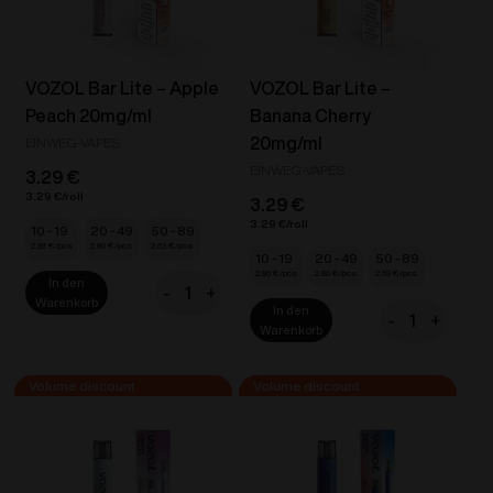
VOZOL Bar Lite – Apple
VOZOL Bar Lite –
Peach 20mg/ml
Banana Cherry
20mg/ml
EINWEG-VAPES
EINWEG-VAPES
3.29
€
3.29
€
3.29
€
3.29
€
10 - 19
20 - 49
50 - 89
2.96
€
2.80
€
2.63
€
10 - 19
20 - 49
50 - 89
2.96
€
2.80
€
2.63
€
In den
-
+
VOZOL
Warenkorb
In den
-
+
Bar
VOZOL
Warenkorb
Lite
Bar
-
Lite
Apple
-
Peach
Banana
20mg/ml
Cherry
Menge
20mg/ml