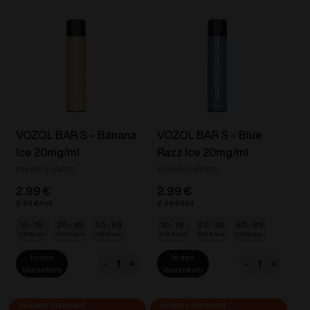
-
-
Strawberry
Watermelon
Ice
Ice
Cream
20mg/ml
20mg/ml
Menge
Menge
VOZOL BAR S – Banana
VOZOL BAR S – Blue
Ice 20mg/ml
Razz Ice 20mg/ml
EINWEG-VAPES
EINWEG-VAPES
2.99
€
2.99
€
2.99
€
2.99
€
10 - 19
20 - 49
50 - 89
10 - 19
20 - 49
50 - 89
2.69
€
2.54
€
2.39
€
2.69
€
2.54
€
2.39
€
In den
In den
-
+
-
+
VOZOL
VOZOL
Warenkorb
Warenkorb
BAR
BAR
S
S