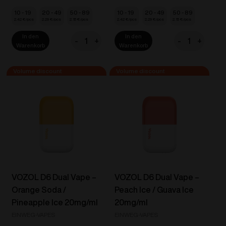
10 - 19
20 - 49
50 - 89
10 - 19
20 - 49
50 - 89
2.42
€
2.29
€
2.15
€
2.42
€
2.29
€
2.15
€
In den
In den
-
+
-
+
VOZOL
VOZOL
Warenkorb
Warenkorb
D6
D6
Dual
Dual
Vape
Vape
-
-
Lush
Lychee
Ice
Ice
/
/
Iced
Pink
Mango
Lemonade
20mg/ml
20mg/ml
VOZOL D6 Dual Vape –
VOZOL D6 Dual Vape –
Menge
Menge
Orange Soda /
Peach Ice / Guava Ice
Pineapple Ice 20mg/ml
20mg/ml
EINWEG-VAPES
EINWEG-VAPES