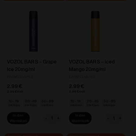
-
-
Banana
Blue
Ice
Razz
20mg/ml
Ice
Menge
20mg/ml
Menge
VOZOL BAR S – Grape
VOZOL BAR S – Iced
Ice 20mg/ml
Mango 20mg/ml
EINWEG-VAPES
EINWEG-VAPES
2.99
€
2.99
€
2.99
€
2.99
€
10 - 19
20 - 49
50 - 89
10 - 19
20 - 49
50 - 89
2.69
€
2.54
€
2.39
€
2.69
€
2.54
€
2.39
€
In den
In den
-
+
-
+
VOZOL
VOZOL
Warenkorb
Warenkorb
BAR
BAR
S
S