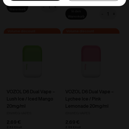
2.42
€
2.29
€
2.15
€
In den
-
+
VOZOL
Warenkorb
In den
-
+
D6
VOZOL
Warenkorb
Dual
D6
Vape
Dual
-
Vape
Banana
-
Ice
Blue
/
Razz
Mango
Ice
Apple
/
Pear
Strawberry
20mg/ml
Ice
VOZOL D6 Dual Vape –
VOZOL D6 Dual Vape –
Menge
Cream
Lush Ice / Iced Mango
Lychee Ice / Pink
20mg/ml
20mg/ml
Lemonade 20mg/ml
Menge
EINWEG-VAPES
EINWEG-VAPES
2.69
€
2.69
€
2.69
€
2.69
€