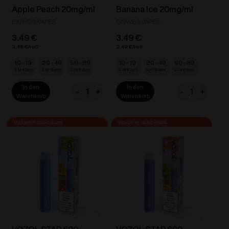
Apple Peach 20mg/ml
Banana Ice 20mg/ml
EINWEG-VAPES
EINWEG-VAPES
3.49
€
3.49
€
3.49
€
3.49
€
10 - 19
20 - 49
50 - 89
10 - 19
20 - 49
50 - 89
3.14
€
2.97
€
2.79
€
3.14
€
2.97
€
2.79
€
In den
In den
-
+
-
+
VOZOL
VOZOL
Warenkorb
Warenkorb
STAR
STAR
600
600
-
-
Apple
Banana
Peach
Ice
20mg/ml
20mg/ml
Menge
Menge