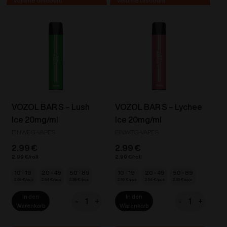
-
-
Grape
Iced
Ice
Mango
20mg/ml
20mg/ml
Menge
Menge
VOZOL BAR S – Lush
VOZOL BAR S – Lychee
Ice 20mg/ml
Ice 20mg/ml
EINWEG-VAPES
EINWEG-VAPES
2.99
€
2.99
€
2.99
€
2.99
€
10 - 19
20 - 49
50 - 89
10 - 19
20 - 49
50 - 89
2.69
€
2.54
€
2.39
€
2.69
€
2.54
€
2.39
€
In den
In den
-
+
-
+
VOZOL
VOZOL
Warenkorb
Warenkorb
BAR
BAR