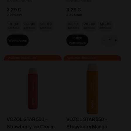
EINWEG-VAPES
EINWEG-VAPES
3.29
€
3.29
€
3.29
€
3.29
€
10 - 19
20 - 49
50 - 89
10 - 19
20 - 49
50 - 89
2.96
€
2.80
€
2.63
€
2.96
€
2.80
€
2.63
€
In den
-
+
Weiterlesen
VOZOL
Warenkorb
STAR
550
-
Power
Storm
20mg/ml
Menge
VOZOL STAR 550 –
VOZOL STAR 550 –
Strawberry Ice Cream
Strawberry Mango