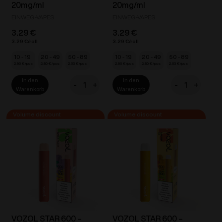
20mg/ml
20mg/ml
EINWEG-VAPES
EINWEG-VAPES
3.29
€
3.29
€
3.29
€
3.29
€
10 - 19
20 - 49
50 - 89
10 - 19
20 - 49
50 - 89
2.96
€
2.80
€
2.63
€
2.96
€
2.80
€
2.63
€
In den
In den
-
+
-
+
VOZOL
VOZOL
Warenkorb
Warenkorb
STAR
STAR
550
550
-
-
Strawberry
Strawberry
Ice
Mango
Cream
20mg/ml
20mg/ml
Menge
Menge
VOZOL STAR 600 –
VOZOL STAR 600 –