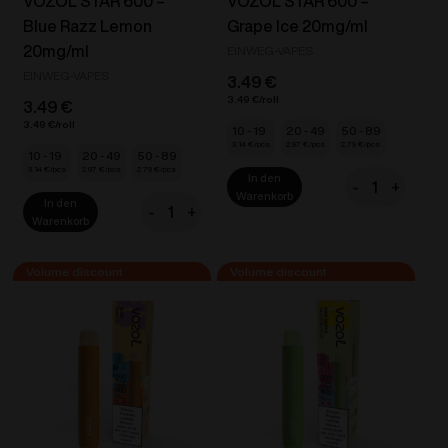
VOZOL STAR 600 –
VOZOL STAR 600 –
Blue Razz Lemon
Grape Ice 20mg/ml
20mg/ml
EINWEG-VAPES
EINWEG-VAPES
3.49
€
3.49
€
3.49
€
3.49
€
10 - 19
20 - 49
50 - 89
3.14
€
2.97
€
2.79
€
10 - 19
20 - 49
50 - 89
3.14
€
2.97
€
2.79
€
In den
-
+
VOZOL
Warenkorb
In den
-
+
STAR
VOZOL
Warenkorb
600
STAR
-
600
Grape
-
Ice
Blue
20mg/ml
Razz
Menge
Lemon
20mg/ml
Menge