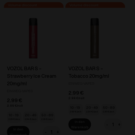
S
S
-
-
Orange
Pineapple
Soda
Ice
20mg/ml
20mg/ml
Menge
Menge
VOZOL BAR S –
VOZOL BAR S –
Strawberry Ice Cream
Tobacco 20mg/ml
20mg/ml
EINWEG-VAPES
EINWEG-VAPES
2.99
€
2.99
€
2.99
€
2.99
€
10 - 19
20 - 49
50 - 89
2.69
€
2.54
€
2.39
€
10 - 19
20 - 49
50 - 89
2.69
€
2.54
€
2.39
€
In den
-
+
VOZOL
Warenkorb
In den
-
+
BAR
Warenkorb