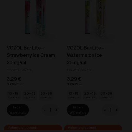
Mango
Fruit
20mg/ml
20mg/ml
Menge
Menge
VOZOL Bar Lite –
VOZOL Bar Lite –
Strawberry Ice Cream
Watermelon Ice
20mg/ml
20mg/ml
EINWEG-VAPES
EINWEG-VAPES
3.29
€
3.29
€
3.29
€
3.29
€
10 - 19
20 - 49
50 - 89
10 - 19
20 - 49
50 - 89
2.96
€
2.80
€
2.63
€
2.96
€
2.80
€
2.63
€
In den
In den
-
+
-
+
VOZOL
VOZOL
Warenkorb
Warenkorb
Bar
Bar
Lite
Lite