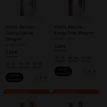
Menge
VOZOL Bar Lite –
VOZOL Bar Lite –
Cherry Cola Ice
Energy Drink 20mg/ml
20mg/ml
EINWEG-VAPES
EINWEG-VAPES
3.29
€
3.29
€
3.29
€
3.29
€
10 - 19
20 - 49
50 - 89
2.96
€
2.80
€
2.63
€
10 - 19
20 - 49
50 - 89
2.96
€
2.80
€
2.63
€
In den
-
+
VOZOL
Warenkorb
In den
-
+
Bar
VOZOL
Warenkorb
Lite
Bar
-
Lite
Energy
-
Drink
Cherry