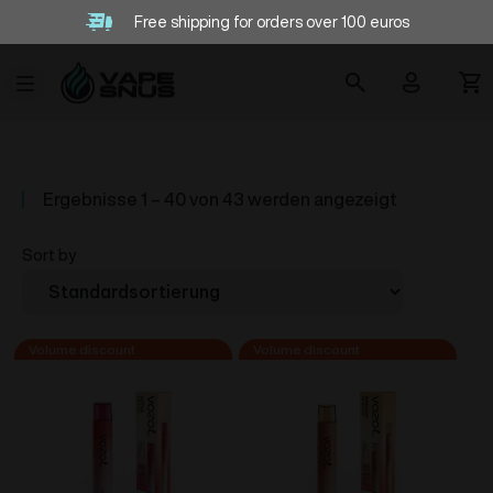
Free shipping for orders over 100 euros
Ergebnisse 1 – 40 von 43 werden angezeigt