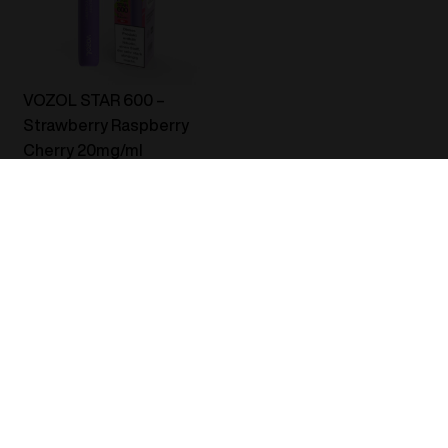
20mg/ml
Menge
Menge
VOZOL STAR 600 –
Strawberry Raspberry
Cherry 20mg/ml
EINWEG-VAPES
3.49
€
3.49
€
10 - 19
20 - 49
50 - 89
3.14
€
2.97
€
2.79
€
In den
-
+
VOZOL
Warenkorb
STAR
600
-
Strawberry
Raspberry