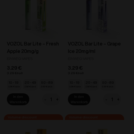
20mg/ml
Cola
Menge
Ice
20mg/ml
Menge
VOZOL Bar Lite – Fresh
VOZOL Bar Lite – Grape
Apple 20mg/g
Ice 20mg/ml
EINWEG-VAPES
EINWEG-VAPES
3.29
€
3.29
€
3.29
€
3.29
€
10 - 19
20 - 49
50 - 89
10 - 19
20 - 49
50 - 89
2.96
€
2.80
€
2.63
€
2.96
€
2.80
€
2.63
€
In den
In den
-
+
-
+
VOZOL
VOZOL
Warenkorb
Warenkorb
Bar
Bar
Lite
Lite
-
-
Fresh
Grape