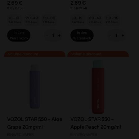
2.69
€
2.69
€
2.69
€
2.69
€
10 - 19
20 - 49
50 - 89
10 - 19
20 - 49
50 - 89
2.42
€
2.29
€
2.15
€
2.42
€
2.29
€
2.15
€
In den
In den
-
+
-
+
VOZOL
VOZOL
Warenkorb
Warenkorb
D6
D6
Dual
Dual
Vape
Vape
-
-
Orange
Peach
Soda
Ice
/
/
Pineapple
Guava
Ice
Ice
20mg/ml
20mg/ml
VOZOL STAR 550 – Aloe
VOZOL STAR 550 –
Menge
Menge
Grape 20mg/ml
Apple Peach 20mg/ml
EINWEG-VAPES
EINWEG-VAPES