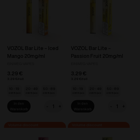
Apple
Ice
20mg/g
20mg/ml
Menge
Menge
VOZOL Bar Lite – Iced
VOZOL Bar Lite –
Mango 20mg/ml
Passion Fruit 20mg/ml
EINWEG-VAPES
EINWEG-VAPES
3.29
€
3.29
€
3.29
€
3.29
€
10 - 19
20 - 49
50 - 89
10 - 19
20 - 49
50 - 89
2.96
€
2.80
€
2.63
€
2.96
€
2.80
€
2.63
€
In den
In den
-
+
-
+
VOZOL
VOZOL
Warenkorb
Warenkorb
Bar
Bar
Lite
Lite
-
-
Iced
Passion