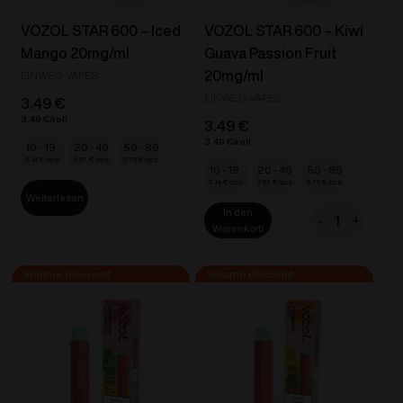
VOZOL STAR 600 – Iced
VOZOL STAR 600 – Kiwi
Mango 20mg/ml
Guava Passion Fruit
20mg/ml
EINWEG-VAPES
EINWEG-VAPES
3.49
€
3.49
€
3.49
€
3.49
€
10 - 19
20 - 49
50 - 89
3.14
€
2.97
€
2.79
€
10 - 19
20 - 49
50 - 89
3.14
€
2.97
€
2.79
€
Weiterlesen
In den
-
+
VOZOL
Warenkorb
STAR
600
-
Kiwi
Guava
Passion
Fruit
20mg/ml