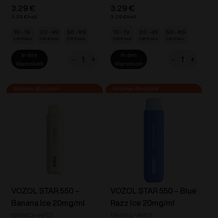
3.29
€
3.29
€
3.29
€
3.29
€
10 - 19
20 - 49
50 - 89
10 - 19
20 - 49
50 - 89
2.96
€
2.80
€
2.63
€
2.96
€
2.80
€
2.63
€
In den
In den
-
+
-
+
VOZOL
VOZOL
Warenkorb
Warenkorb
STAR
STAR
550
550
-
-
Aloe
Apple
Grape
Peach
20mg/ml
20mg/ml
Menge
Menge
VOZOL STAR 550 –
VOZOL STAR 550 – Blue
Banana Ice 20mg/ml
Razz Ice 20mg/ml
EINWEG-VAPES
EINWEG-VAPES