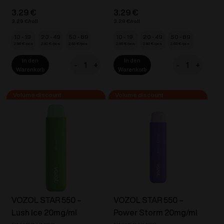
3.29
€
3.29
€
3.29
€
3.29
€
10 - 19
20 - 49
50 - 89
10 - 19
20 - 49
50 - 89
2.96
€
2.80
€
2.63
€
2.96
€
2.80
€
2.63
€
In den
In den
-
+
-
+
VOZOL
VOZOL
Warenkorb
Warenkorb
STAR
STAR
550
550
-
-
Banana
Blue
Ice
Razz
20mg/ml
Ice
Menge
20mg/ml
Menge
VOZOL STAR 550 –
VOZOL STAR 550 –
Lush Ice 20mg/ml
Power Storm 20mg/ml