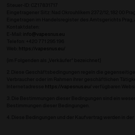
Steuer-ID: CZ17831717
Eingetragener Sitz: Nad Okrouhlíkem 2372/12, 182 00 Pra
Eingetragen im Handelsregister des Amtsgerichts Prag, 
Kontaktdaten:
E-Mail:
info@vapesnus.eu
Telefon: +420 771 295 196
Web:
https://vapesnus.eu/
(im Folgenden als „Verkäufer“ bezeichnet)
2. Diese Geschäftsbedingungen regeln die gegenseitigen 
Verbraucher oder im Rahmen ihrer geschäftlichen Tätigke
Internetadresse
https://vapesnus.eu/
verfügbaren Websit
3. Die Bestimmungen dieser Bedingungen sind ein wesen
Bestimmungen dieser Bedingungen.
4. Diese Bedingungen und der Kaufvertrag werden in de