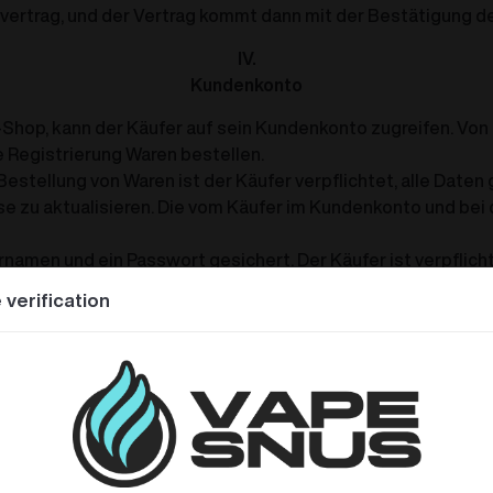
fvertrag, und der Vertrag kommt dann mit der Bestätigung d
IV.
Kundenkonto
ne-Shop, kann der Käufer auf sein Kundenkonto zugreifen. V
 Registrierung Waren bestellen.
 Bestellung von Waren ist der Käufer verpflichtet, alle Dat
ese zu aktualisieren. Die vom Käufer im Kundenkonto und b
namen und ein Passwort gesichert. Der Käufer ist verpflich
er Verkäufer ist nicht verantwortlich für einen Missbrauch 
 verification
seines Kundenkontos zu gestatten.
sondere wenn der Käufer sein Benutzerkonto nicht mehr nut
nto insbesondere aufgrund der notwendigen Wartung der Ha
durch Dritte nicht ständig verfügbar sein kann.
V.
Zahlungsbedingungen und Lieferung von Waren