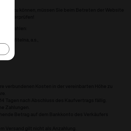
ätigen zu können, müssen Sie beim Betreten der Website
lung überprüfen!
se bezahlen:
spořitelna, a.s.,
are verbundenen Kosten in der vereinbarten Höhe zu
re.
n 14 Tagen nach Abschluss des Kaufvertrags fällig.
che Zahlungen.
rechende Betrag auf dem Bankkonto des Verkäufers
m Versand gilt nicht als Anzahlung.