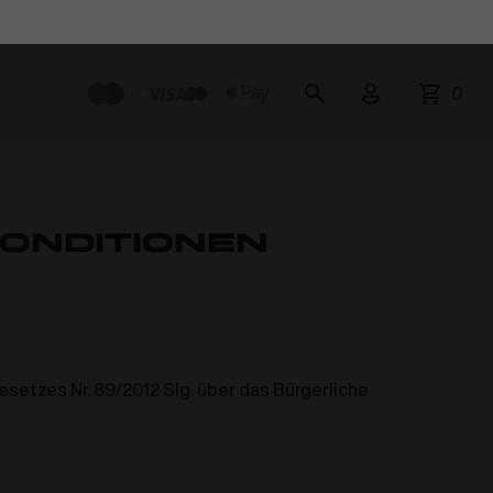
0
onditionen
etzes Nr. 89/2012 Slg. über das Bürgerliche