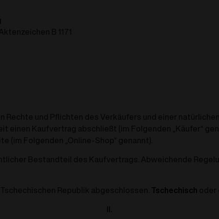
g
Aktenzeichen B 1171
Rechte und Pflichten des Verkäufers und einer natürlichen P
it einen Kaufvertrag abschließt (im Folgenden „Käufer“ gen
e (im Folgenden „Online-Shop“ genannt).
tlicher Bestandteil des Kaufvertrags. Abweichende Regelu
r Tschechischen Republik abgeschlossen.
Tschechisch
oder 
II.