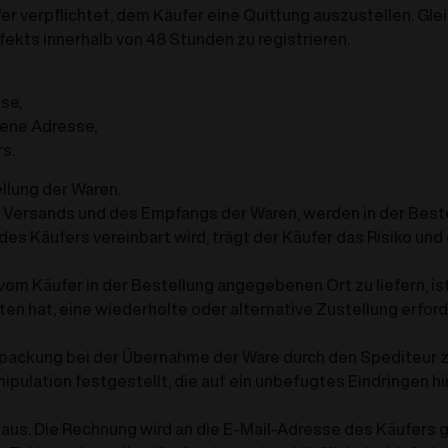
 verpflichtet, dem Käufer eine Quittung auszustellen. Gleich
ekts innerhalb von 48 Stunden zu registrieren.
se,
bene Adresse,
s.
llung der Waren.
des Versands und des Empfangs der Waren, werden in der Bes
s Käufers vereinbart wird, trägt der Käufer das Risiko und 
 vom Käufer in der Bestellung angegebenen Ort zu liefern, ist
n hat, eine wiederholte oder alternative Zustellung erforde
r Verpackung bei der Übernahme der Ware durch den Spediteu
ipulation festgestellt, die auf ein unbefugtes Eindringen 
 aus. Die Rechnung wird an die E-Mail-Adresse des Käufers 