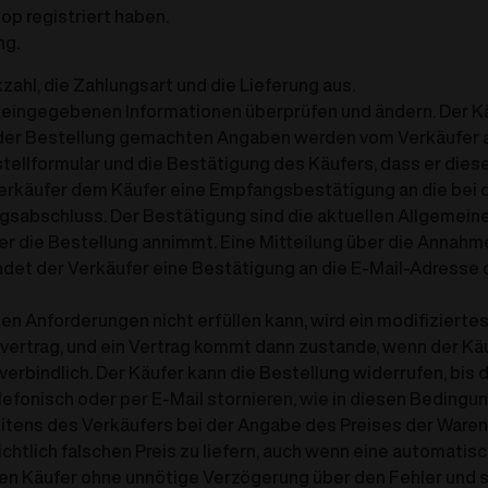
op registriert haben.
ng.
kzahl, die Zahlungsart und die Lieferung aus.
 eingegebenen Informationen überprüfen und ändern. Der Kä
in der Bestellung gemachten Angaben werden vom Verkäufer a
 Bestellformular und die Bestätigung des Käufers, dass er d
 Verkäufer dem Käufer eine Empfangsbestätigung an die bei
tragsabschluss. Der Bestätigung sind die aktuellen Allgem
r die Bestellung annimmt. Eine Mitteilung über die Annahme
det der Verkäufer eine Bestätigung an die E-Mail-Adresse de
ten Anforderungen nicht erfüllen kann, wird ein modifiziert
vertrag, und ein Vertrag kommt dann zustande, wenn der Kä
rbindlich. Der Käufer kann die Bestellung widerrufen, bis 
lefonisch oder per E-Mail stornieren, wie in diesen Beding
seitens des Verkäufers bei der Angabe des Preises der Ware
sichtlich falschen Preis zu liefern, auch wenn eine automa
en Käufer ohne unnötige Verzögerung über den Fehler und 