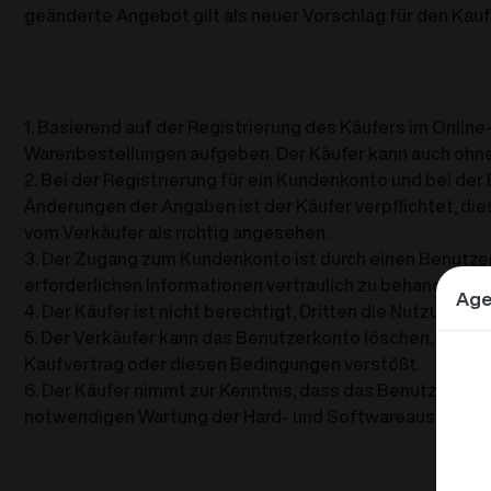
geänderte Angebot gilt als neuer Vorschlag für den Kau
1. Basierend auf der Registrierung des Käufers im Onli
Warenbestellungen aufgeben. Der Käufer kann auch ohne
2. Bei der Registrierung für ein Kundenkonto und bei der
Änderungen der Angaben ist der Käufer verpflichtet, di
vom Verkäufer als richtig angesehen.
3. Der Zugang zum Kundenkonto ist durch einen Benutzer
erforderlichen Informationen vertraulich zu behandeln. D
Age
4. Der Käufer ist nicht berechtigt, Dritten die Nutzung 
5. Der Verkäufer kann das Benutzerkonto löschen, insbe
Kaufvertrag oder diesen Bedingungen verstößt.
6. Der Käufer nimmt zur Kenntnis, dass das Benutzerko
notwendigen Wartung der Hard- und Softwareausstattung 