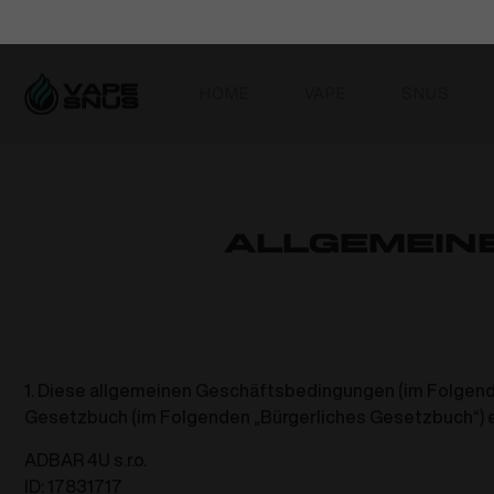
HOME
VAPE
SNUS
Allgemein
1. Diese allgemeinen Geschäftsbedingungen (im Folgende
Gesetzbuch (im Folgenden „Bürgerliches Gesetzbuch“) e
ADBAR 4U s.r.o.
ID: 17831717