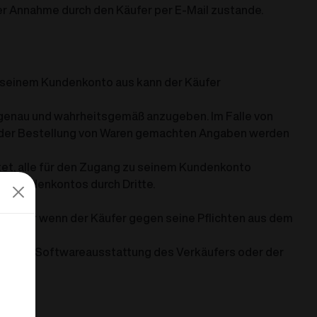
er Annahme durch den Käufer per E-Mail zustande.
on seinem Kundenkonto aus kann der Käufer
en genau und wahrheitsgemäß anzugeben. Im Falle von
ei der Bestellung von Waren gemachten Angaben werden
tet, alle für den Zugang zu seinem Kundenkonto
des Kundenkontos durch Dritte.
zt oder wenn der Käufer gegen seine Pflichten aus dem
rd- und Softwareausstattung des Verkäufers oder der