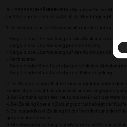
ALTERSBESCHRÄNKUNG!
Die Waren im Online-Shop sin
Ihr Alter verifizieren. Zusätzlich zur Bestätigung Ihres 
1. Der Käufer kann die Ware und alle mit der Lieferung
– Bargeldlose Überweisung auf das Bankkonto des Verkä
– Bargeldlose Überweisung per Kreditkarte,
– Bargeldlose Überweisung auf das Konto des Verkäufer
– Nachnahme,
– Bargeld oder Kreditkarte bei persönlicher Abholung im
– Bargeld oder Kreditkarte bei der Paketabholung.
2. Der Käufer ist verpflichtet, dem Verkäufer neben dem
zahlen. Sofern nicht ausdrücklich anders angegeben, umf
3. Bei Barzahlung ist der Kaufpreis bei Erhalt der Ware fä
4. Bei Zahlung über ein Zahlungsportal befolgt der Käuf
5. Bei bargeldloser Zahlung ist die Verpflichtung des K
gutgeschrieben wird.
6. Der Verkäufer verlangt vom Käufer keine Vorauszahlun