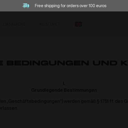
Free shipping for orders over 100 euros
CANNABIS
KONTAKT
e Bedingungen und K
I.
Grundlegende Bestimmungen
n „Geschäftsbedingungen“) werden gemäß § 1751 ff. des Ges
rlassen.