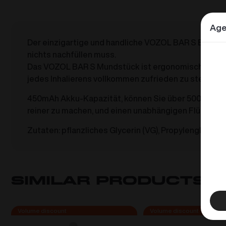
Age
Der einzigartige und handliche VOZOL BAR S Einweg-
nichts nachfüllen muss.
Das VOZOL BAR S Mundstück ist ergonomisch geformt,
jedes Inhalierens vollkommen zufrieden zu stellen.
450mAh Akku-Kapazität, können Sie über 500 Züge 
reiner zu machen, und einen unabhängigen Flüssigke
Zutaten: pflanzliches Glycerin (VG), Propylenglykol (P
Similar products