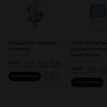
IZY Vape One – Strawberry
VOZOL D6 Dual Vape
Ice 18mg/ml
Razz Ice / Strawberr
Cream 20mg/ml
EINWEG-VAPES
EINWEG-VAPES
2.99
€
10 - 19
20 - 49
50 - 89
2.69
€
2.54
€
2.39
€
2.99
€
2.69
€
10 - 19
20 -
2.42
€
2.29
€
2.69
€
-
+
In den Warenkorb
IZY
In den Warenkorb
Vape
One
-
D
Strawberry
V