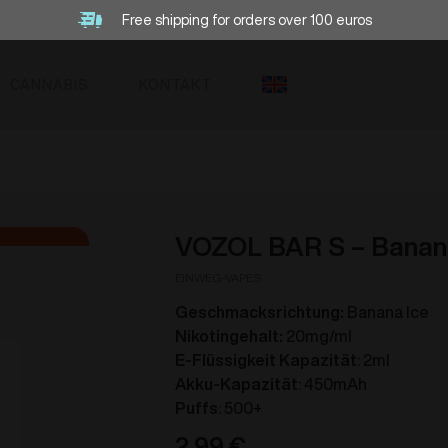
Free shipping for orders over 100 euros
CANNABIS
KONTAKT
VOZOL BAR S – Banan
EINWEG-VAPES
Geschmacksrichtung:
Banana Ice
Nikotingehalt:
20mg/ml
E-Flüssigkeit Kapazität
: 2ml
Akku-Kapazität
: 450mAh
Puffs
: 500+
2.99
€