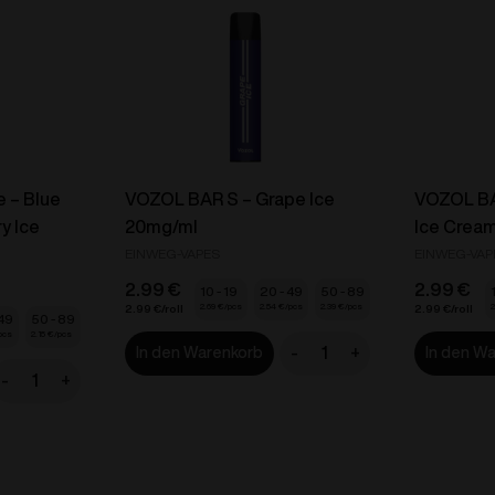
 – Blue
VOZOL BAR S – Grape Ice
VOZOL BA
y Ice
20mg/ml
Ice Crea
EINWEG-VAPES
EINWEG-VAP
2.99
€
2.99
€
10 - 19
20 - 49
50 - 89
2.69
€
2.54
€
2.39
€
2
2.99
€
2.99
€
 49
50 - 89
2.15
€
-
+
In den Warenkorb
In den W
VOZOL
-
+
BAR
VOZOL
S
D6
-
ual
Grape
ape