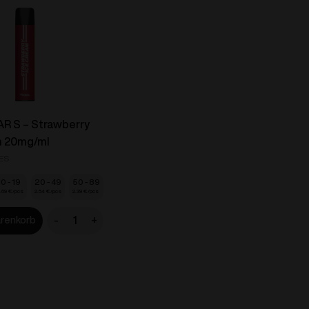
R S – Strawberry
m 20mg/ml
ES
10 - 19
20 - 49
50 - 89
.69
€
2.54
€
2.39
€
-
+
arenkorb
VOZOL
BAR
S
-
Strawberry