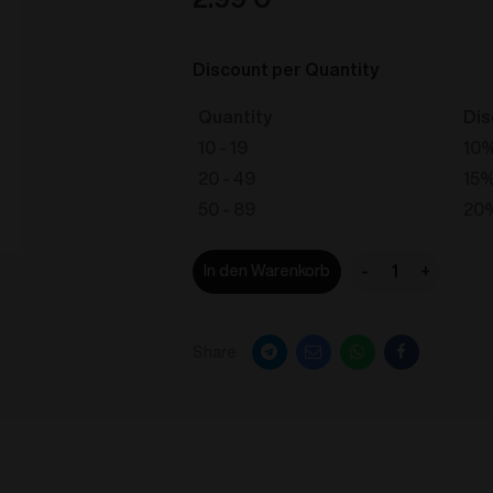
Discount per Quantity
Quantity
Dis
10 - 19
10
20 - 49
15
50 - 89
20
-
+
In den Warenkorb
VOZOL
BAR
S
Share
-
Banana
Ice
20mg/ml
Menge