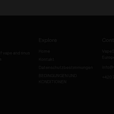
Ice
20mg/ml
lue
Menge
azz
ce
trawberry
ce
Explore
Cont
ream
0mg/ml
Home
VapeS
of vape and snus
Menge
Europ
e.
Kontakt
info@
Datenschutzbestimmungen
BEDINGUNGEN UND
+420 
KONDITIONEN