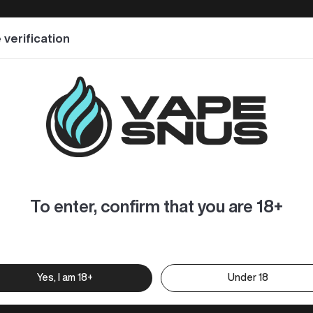
 verification
Vape ist ein kleiner Einweg-Pod, der sich angenehm in der 
 passt sich perfekt an Ihren Mund an und ist ideal für ein
der ultimative Geschmackserlebnis zu bringen. Zusätzlic
itsbehälter aus lebensmittelechtem Material, um ein gesün
G), Aromen, Nikotin.
To enter, confirm that you are 18+
Yes, I am 18+
Under 18