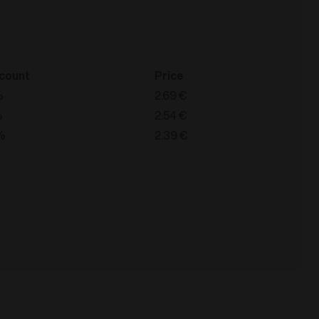
count
Price
%
2.69
€
%
2.54
€
%
2.39
€