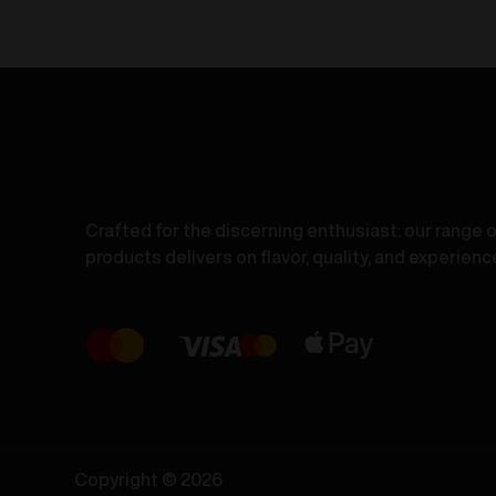
Ice
-
18mg/ml
B
Menge
R
I
/
S
I
C
2
Crafted for the discerning enthusiast: our range 
products delivers on flavor, quality, and experienc
Copyright © 2026