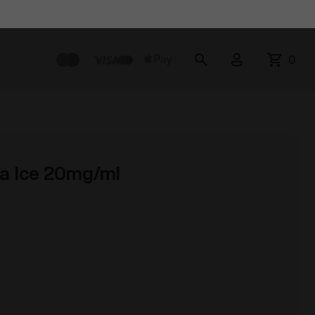
0
a Ice 20mg/ml