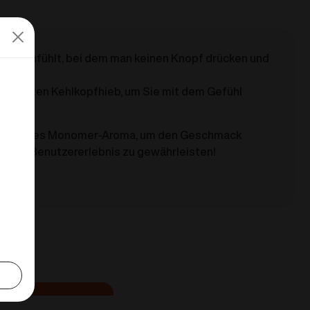
Hand anfühlt, bei dem man keinen Knopf drücken und
en sanften Kehlkopfhieb, um Sie mit dem Gefühl
h enthält es Monomer-Aroma, um den Geschmack
deres Benutzererlebnis zu gewährleisten!