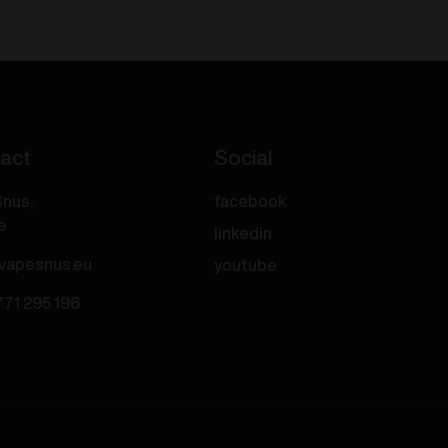
Ice
Cream
20mg/ml
Menge
act
Social
nus,
facebook
e
linkedin
vapesnus.eu
youtube
771 295 196